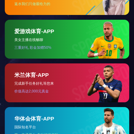
星空web版界面入口
电话：0538-8811686
传真：0538-8811686