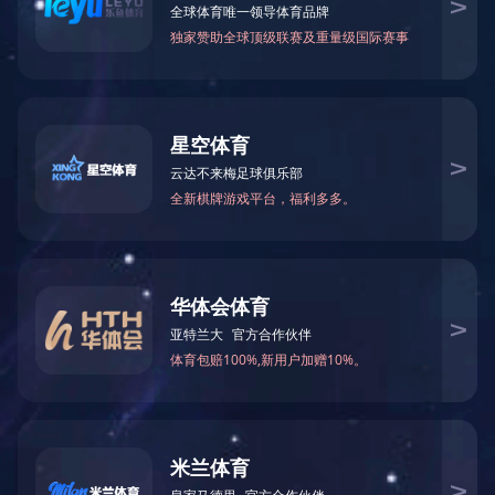
您当前位置：
星空web版界面入口
>>
产品应用
>>
应用领域
>
产品应用
PRODUCT APPLICATION
应用工艺
应用领域