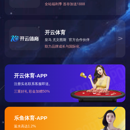
上一条
【推
对
全
【推