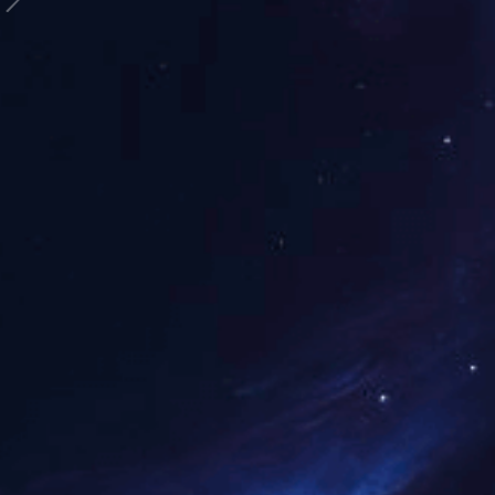
白色母粒
彩色母粒
加工助剂系列
加工流变剂PPA粉
无氟加工流变剂粉（食品级）
永久抗静电剂
专用料系列
永久抗静电专用料
导热专用料
导电专用料
储能电池双级板专用料