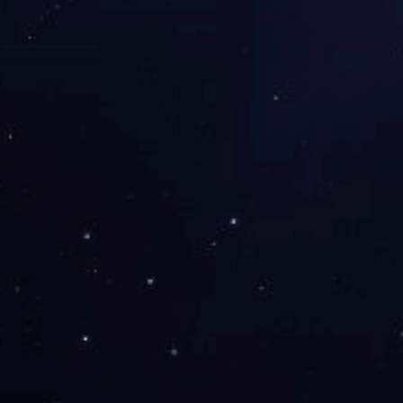
电话：0538-8811686
传真：0538-8811686
联系人：张总 13505388389
李总 15621359333
地址：山东省泰安市大汶口镇
手机端浏览
网站首页
公司简介
Copyright 星空
企业文化
企业风采
电话／传真：0538-881
产品中心
按载体分类系列
产品应用
检测设备
星空web版界面入口主要
新闻中心
星空（中国）
弹性体专用母粒 · 加工