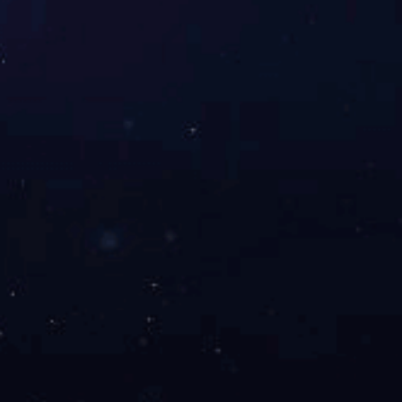
web版界面入口 地址：山东省泰安市大汶口镇
1686 联系人：张总（13505388389）李总（15621359333）
经营功能母粒 · 高浓度色母粒 · 全生物降解母粒 · 工程塑料专用母粒
助剂 · 特种改性新材料