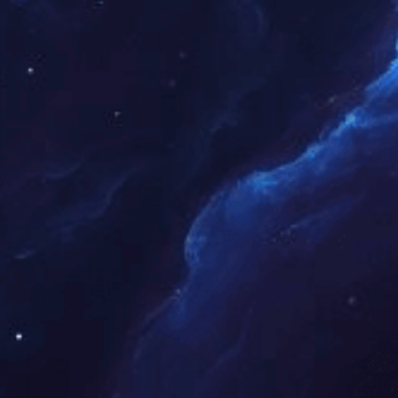
PPA母粒
无氟加工流变母粒
阻燃母粒
消光母粒