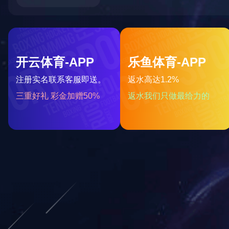
加工流变母粒
成核母粒
阻燃母粒
消光母粒
疏水母粒
导电母粒
导热母粒
镭雕母粒
农膜用保温母粒
激光焊接母粒
抗菌母粒
高浓度色星空web版界面入口
黑色母粒