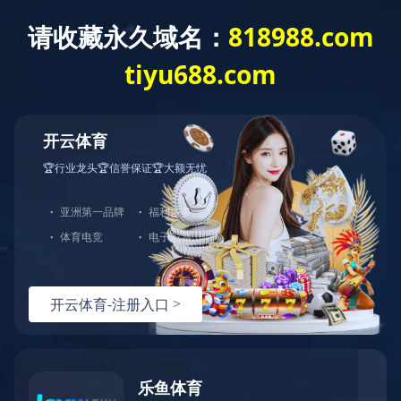
欢迎来到星空web版界面入口官网！
星空web版
SHANDONG JIEMAO NEW 
网站首页
关于我们
产
检测设备
新闻中心
星空（中国）